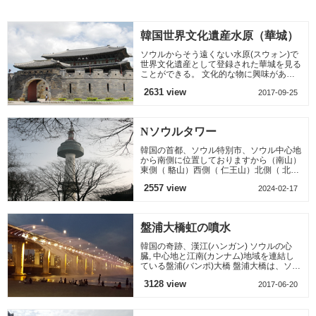
枚肉という言葉の意
クシ ー だ。 英語及
味は、肉や脂肪の部
び日本語が可能で一
分が3回重
韓国世界文化遺産水原（華城）
ソウルからそう遠くない水原(スウォン)で
世界文化遺産として登録された華城を見る
ことができる。 文化的な物に興味がある
方はソウルの喧騒から離れてこういう遺産
2631 view
2017-09-25
を鑑賞するのもいい
Nソウルタワー
韓国の首都、ソウル特別市、ソウル中心地
から南側に位置しておりますから（南山）
東側（ 駱山）西側（ 仁王山）北側（ 北岳
山）が ソウルの中心地を取り囲みしてい
2557 view
2024-02-17
ます、 南山の高さ2
盤浦大橋虹の噴水
韓国の奇跡、漢江(ハンガン) ソウルの心
臓, 中心地と江南(カンナム)地域を連結し
ている盤浦(バンポ)大橋 盤浦大橋は、ソウ
ル市民には有名な橋です 2つの橋が一つに
3128 view
2017-06-20
なっている橋(下の橋