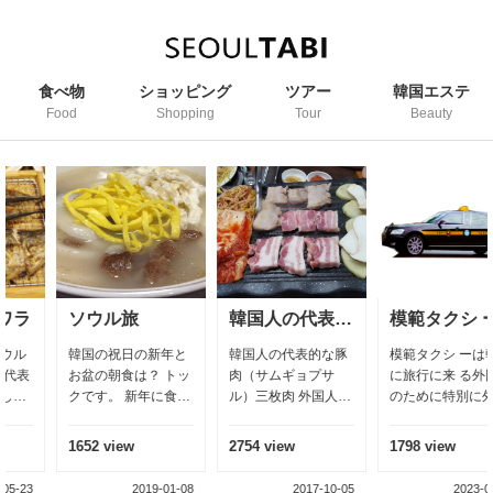
食べ物
ショッピング
ツアー
韓国エステ
Food
Shopping
Tour
Beauty
ソウル旅
韓国人の代表料理（サムギョプサル）三枚肉
模範タクシ ー
韓国の祝日の新年と
韓国人の代表的な豚
模範タクシ ーは韓 国
お盆の朝食は？ トッ
肉（サムギョプサ
に旅行に来 る外国人
クです。 新年に食べ
ル）三枚肉 外国人が
のために特別に外 国
るトッグの意味は今
好きな韓国料理2位
語が可能な運 転 手を
年も健康と長い生命
サムギョプサル 三枚
募集し、車体を 黒 、
1652 view
2754 view
1798 view
を持つ
肉は、豚肉のお腹の
黄 色のキャブで統一
部分を意味する。三
したのが今の模範タ
2019-01-08
2017-10-05
2023-05-23