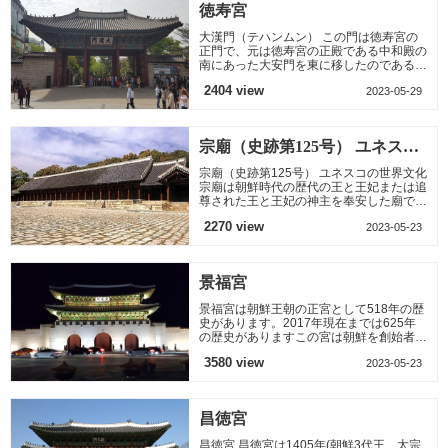
徳寿宮
大漢門（テハンムン） この門は徳寿宮の
正門で、元は徳寿宮の正殿である中和殿の
南にあった大安門を東に移したのである。
光武8年(1904)焼失された後、光武10年
2404 view
2023-05-29
(1906)年に重建し、高宗皇帝
宗廟（史跡第125号） ユネスコ
の世界文化
宗廟（史跡第125号） ユネスコの世界文化
宗廟は朝鮮時代の歴代の王と王妃または追
尊された王と王妃の神主を奉安した廟であ
る。56,500坪の境内に宗廟の正殿をはじ
2270 view
2023-05-23
め、別廟の永寧殿と典祀
景福宮
景福宮は朝鮮王朝の正宮として518年の歴
史があります。2017年現在までは625年
の歴史がありますこの宮は朝鮮を創始者で
ある太祖、李成桂が高麗の首都を移転した
3580 view
2023-05-23
際、新しい王朝の宮殿とし
昌徳宮
昌徳宮 昌徳宮は1405年(朝鮮3代王、太宗