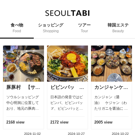
食べ物
ショッピング
ツアー
韓国エステ
Food
Shopping
Tour
Beauty
豚豚村 【サムギョプサル】 （三枚肉）
ビビンパッ 비빔밥
カンジャンケジャン 간장게장
豚足。ゾッ
ピング
日本語の発音ではビ
カンジャン（醤
豚足（とんそく
置して
ビンパ、ビビンパッ
油） ケジャン（わ
は、豚の足 韓
豚肉専
ㇷ゚、ビビンパッとい
たりガニを醤油に 漬
ゾッバルといわ
ご紹介
います。 ビビンパと
け込む） 味付けの醤
会社の人達やお
 明洞世
は ビビン（混ぜる意
油にワタリガニを漬
と待ち合わせ、
2172 view
2005 view
1362 view
通り位
味）パッ（ご飯） ご
け込んだ韓国伝統料
食べる？ 今日
行き方
飯にナムル（大豆モ
理 朝鮮時代には宮殿
とゾッバルはど
4-11-02
2024-10-27
2024-10-22
2024