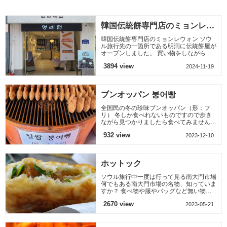
い、 日
ヤシ、ぜんまい、
料理のひとつ カンジ
知らな
肉、カポチャ、ニン
ャンケジャンの伝統
ジン
的な味
韓国伝統餅専門店のミョンレウ
ォン
韓国伝統餅専門店のミョンレウォン ソウ
ル旅行先の一箇所である明洞に伝統餅屋が
オープンしました。 買い物をしながら小
腹が空いた時に簡単におやつとしておすす
3894 view
2024-11-19
め。 味と栄養を考え
ブンオッパン 붕어빵
全国民の冬の珍味ブンオッパン（形：フ
リ） 冬しか食べれないものですので歩き
ながら見つかりましたら食べてみませんか
小豆と生クリームの2種類、寒い冬、ソウ
932 view
2023-12-10
ルの思い出を感じてみ
ホットック
ソウル旅行中一度は行って見る南大門市場
何でもある南大門市場の名物、知っていま
すか？ 食べ物や服やバッグなど無い物が
ない所に韓国人に大人気の食べ物がありま
2670 view
2023-05-21
す ホットックで聞