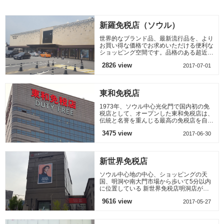
新羅免税店（ソウル）
世界的なブランド品、最新流行品を、より
お買い得な価格でお求めいただける便利な
ショッピング空間です。品格のある超近代
的な施設、最高水準のサービスでお客様の
2826 view
2017-07-01
満足を追求しており
東和免税店
1973年、ソウル中心光化門で国内初の免
税店として、オープンした東和免税店は、
伝統と名誉を重んじる最高の免税店を自負
し、過去40余年の経験とノーハウで国内
3475 view
2017-06-30
免税店業界の代名詞として
新世界免税店
ソウル中心地の中心、ショッピングの天
国、明洞や南大門市場から歩いて5分以内
に位置している 新世界免税店明洞店が
2016年5月新世界デパート新館8階にオー
9616 view
2017-05-27
プンしました、 新世界免税店