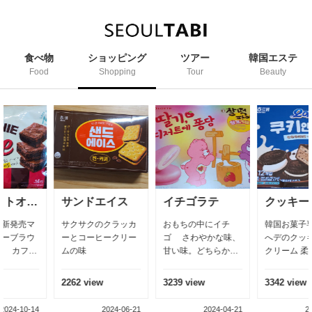
食べ物
ショッピング
ツアー
韓国エステ
Food
Shopping
Tour
Beauty
ス
イチゴラテ
クッキーアンクリーム
ミルク米菓
ラッカ
おもちの中にイチ
韓国お菓子専門会社
米菓子 日本の観
クリー
ゴ さわやかな味、
へデのクッキーアン
に人気ミルク味
甘い味。どちらか
クリーム 柔らかいク
菓子
な、、、ぁ 男より女
ッキーにチョコレー
性に大人気、子供に
ト 柔らかい味、甘く
3239 view
3342 view
1838 view
も大人気、コービと
もない、
一緒なら
-06-21
2024-04-21
2024-03-15
2025-0