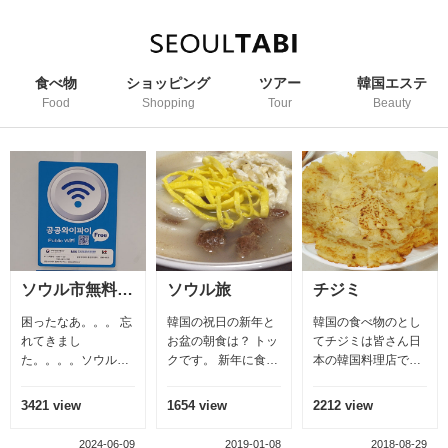
食べ物
ショッピング
ツアー
韓国エステ
Food
Shopping
Tour
Beauty
ソウル市無料Wi-Fi
ソウル旅
チジミ
困ったなあ。。。 忘
韓国の祝日の新年と
韓国の食べ物のとし
れてきまし
お盆の朝食は？ トッ
てチジミは皆さん日
た。。。。ソウルで
クです。 新年に食べ
本の韓国料理店でお
使うWi-Fiを 皆さ
るトッグの意味は今
召し上がりますよね
ん 安心して下さ
年も健康と長い生命
修理は海鮮チジミで
3421 view
1654 view
2212 view
い。 ソウル市内に無
を持つ
すね、美味しいです
料Wi-Fiのエリアがあ
よね、本当に美味し
2024-06-09
2019-01-08
2018-08-29