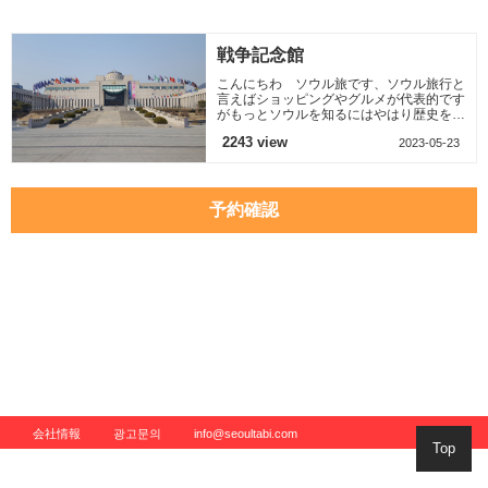
ります、 ソウル市内
いです、 こんにちは
全区域には出来ませ
ソウル旅です、 今回
んが
は
戦争記念館
こんにちわ ソウル旅です、ソウル旅行と
言えばショッピングやグルメが代表的です
がもっとソウルを知るにはやはり歴史を振
り返ることが大切。この戦争記念館では韓
2243 view
2023-05-23
国がどんな戦火を潜
予約確認
会社情報
광고문의
info@seoultabi.com
Top