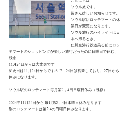
こんにちは
ソウル旅です。
皆さん嬉しいお知らせです。
ソウル駅店ロッテマートの休
業日が変更になります。
ソウル旅行のハイライトは日
本へ帰るとき、
仁川空港行鉄道乗る前にロッ
テマートのショッピングが楽しい旅行だったのに日曜日で休む、
残念
11
月
24
日からは大丈夫です
変更日は
11
月
24
日からですので
24
日は営業しており。
27
日から
休みになります。
ソウル駅のロッテマート毎月第
2
，
4
日日曜日休み（既存）
2024
年
11
月
24
日から 毎月第
2
，
4
日水曜日休みなります
別のロッテマートは第2.4の日曜日休みなります。