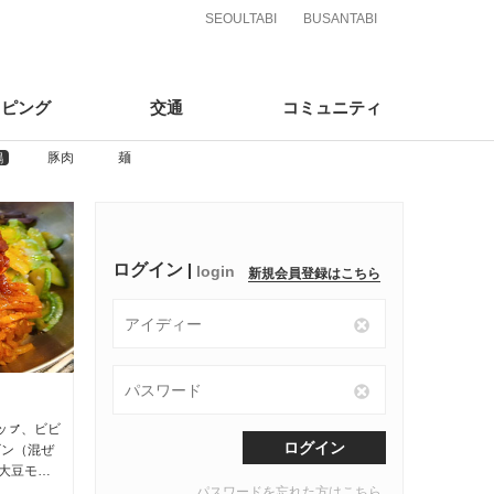
SEOULTABI
BUSANTABI
ッピング
交通
コミュニティ
pping
Traffic
Community
鶏
豚肉
麺
ログイン
login
新規会員登録はこちら
麺
韓国伝統餅専門店のミョンレウォン
る冷麺はこれ、、、リョ
韓国伝統餅専門店のミョンレウォン ソウル旅行
ログイン
が主な材料
先の一箇所である明洞に伝統餅屋がオープンしま
した。 買い物をしながら小腹が空いた時に簡単
におやつとしておすすめ。 味と栄養を考え
パスワードを忘れた方はこちら