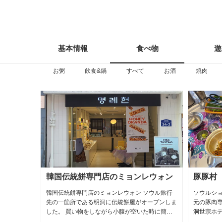
基本情報
食べ物
遊
information
Food
Pl
豚肉
麺
お粥
飲食&鍋
すべて
お酒
焼肉
밥
カンジャンケジャン 간장게장
パ、ビビンパッㇷ゚、ビビ
カンジャン（醤油） ケジャン（わたりガニを醤
ンパとは ビビン（混ぜ
油に 漬け込む） 味付けの醤油にワタリガニを漬
ご飯にナムル（大豆モヤ
け込んだ韓国伝統料理 朝鮮時代には宮殿料理の
チャ、ニンジン
ひとつ カンジャンケジャンの伝統的な味