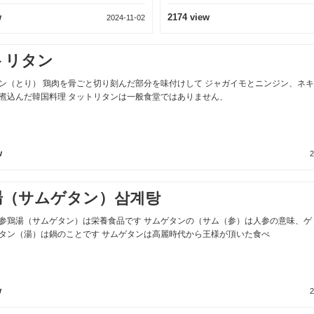
1363 view
1646 view
2024-08-11
トリタン
ン（とり） 鶏肉を骨ごと切り刻んだ部分を味付けして ジャガイモとニンジン、ネ
煮込んだ韓国料理 タットリタンは一般食堂ではありません、
w
2
湯（サムゲタン）삼계탕
参鶏湯（サムゲタン）は栄養食品です サムゲタンの（サム（参）は人参の意味、ゲ
タン（湯）は鍋のことです サムゲタンは高麗時代から王様が頂いた食べ
w
2