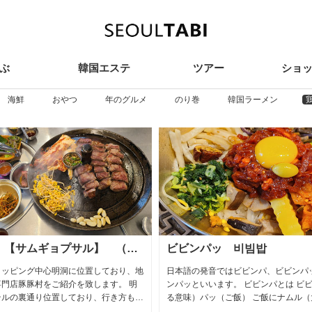
ぶ
韓国エステ
ツアー
ショ
ay
Beauty
Tour
Sho
海鮮
おやつ
年のグルメ
のり巻
韓国ラーメン
豚足。ゾッバル
リョンムキムチ冷
豚足（とんそく）とは、豚の足 韓国ではゾッバ
地元の人達が夏に食べれ
ルといわれ、 会社の人達やお友達と待ち合わ
ンムキムチ冷麺 大根若菜
せ、何よ食べる？ 今日はお酒とゾッバルはど
う？