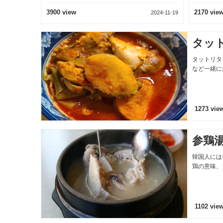
2007 view
2024-10-27
2024-10-22
タッ
タットリタ
など一緒に
1273 vie
参鶏
韓国人には
鶏の意味、
1102 vie