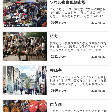
ソウル東廟風物市場
こんにちは ソウル旅です ソウルの風物市
場と聞いてみました、 東大門近辺に何で
もある市場があります、 何というのは70
年代から今まで誰か使用して、使わない物
3846 view
2017-06-10
を直して 必要な人
弘大
弘大とは（弘益大学校の弘と大学校の大を
略） 日本人の 若者なら必ず行って見ると
ころソウル旅行コースに入ってる 弘大街
弘大は1984年地下鉄2号線が開通したとき
2311 view
2023-05-29
に弘益大学校があり、
狎鴎亭
ソウルのファッションはここから！と言わ
れるほどお洒落で高級な街として有名な狎
鴎亭。芸能人が多く出没したり芸能人が立
ち寄った店が多くあることから韓流ブーム
3960 view
2023-05-23
以降、多くのソウル
仁寺洞
伝統ある街で多くのソウル旅行者たちに愛