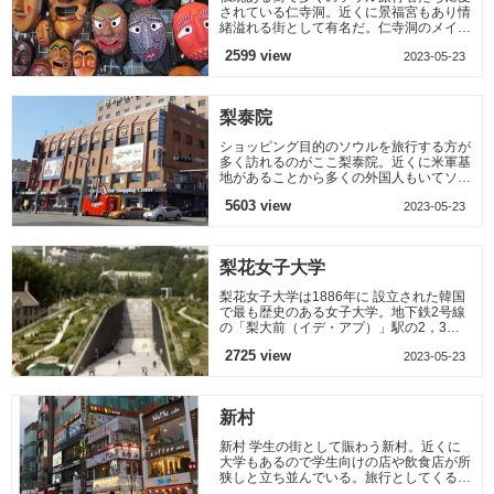
されている仁寺洞。近くに景福宮もあり情
緒溢れる街として有名だ。仁寺洞のメイン
ストリートには骨董品からお土産品まで数
2599 view
2023-05-23
多くの品が並んでい
梨泰院
ショッピング目的のソウルを旅行する方が
多く訪れるのがここ梨泰院。近くに米軍基
地があることから多くの外国人もいてソウ
ルの中でも異国の色が強い。ハミルトンホ
5603 view
2023-05-23
テルを中心に小さな
梨花女子大学
梨花女子大学は1886年に 設立された韓国
で最も歴史のある女子大学。地下鉄2号線
の「梨大前（イデ・アプ）」駅の2，3番
出口出てすぐの通りが正門前のメインスト
2725 view
2023-05-23
リートで、この通りから左
新村
新村 学生の街として賑わう新村。近くに
大学もあるので学生向けの店や飲食店が所
狭しと立ち並んでいる。旅行としてくる人
より留学生が多いのも特徴。梨大まで歩い