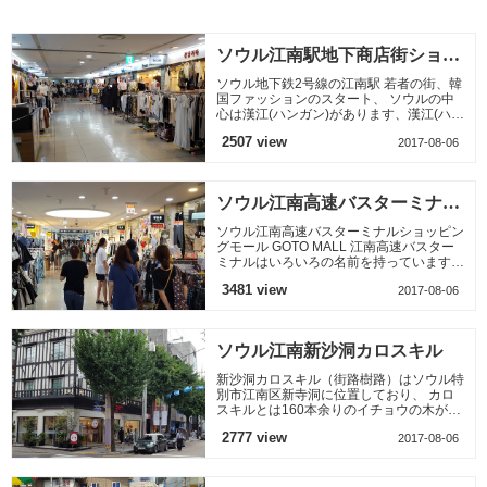
開放以後、ソウルと
川空港行鉄道乗る前
いう名前が使われる
のロッテマートのシ
ようになった
ョッ
ソウル江南駅地下商店街ショッ
ピングモール
ソウル地下鉄2号線の江南駅 若者の街、韓
国ファッションのスタート、 ソウルの中
心は漢江(ハンガン)があります、漢江(ハン
ガン)を中心に東、西、南、北を基準とし
2507 view
2017-08-06
ます 明洞、南大門、
ソウル江南高速バスターミナル
ショッピングモール GOTO M
ソウル江南高速バスターミナルショッピン
グモール GOTO MALL 江南高速バスター
ミナルはいろいろの名前を持っています。
1980年ターミナルの開館当時にはソウル
3481 view
2017-08-06
高速バスターミナルまたは
ソウル江南新沙洞カロスキル
新沙洞カロスキル（街路樹路）はソウル特
別市江南区新寺洞に位置しており、 カロ
スキルとは160本余りのイチョウの木が道
の両側に植えられていて街路樹の道と呼ぶ
2777 view
2017-08-06
２年前にはおしゃれ