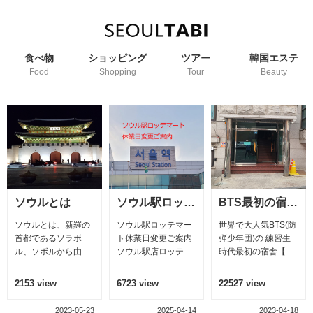
食べ物
ショッピング
ツアー
韓国エステ
Food
Shopping
Tour
Beauty
ソウルとは
ソウル駅ロッテマート休業日変更ご案内
BTS最初の宿舎 青の家
ソウルとは、新羅の
ソウル駅ロッテマー
世界で大人気BTS(防
首都であるソラボ
ト休業日変更ご案内
弾少年団)の 練習生
ル、ソボルから由来
ソウル駅店ロッテマ
時代最初の宿舎【青
されてる。このソボ
ートの休業日が変更
の家】
ルという発音からソ
になります。 ソウル
2153 view
6723 view
22527 view
ウルという言葉が生
旅行のハイライトは
まれた。1945年8.15
日本へ帰るとき、 仁
2023-05-23
2025-04-14
2023-04-18