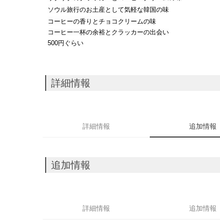
ソウル旅行のお土産として
気軽
な韓
国
の
味
コ
ー
ヒ
ー
の香りとチョコクリ
ー
ムの味
コ
ー
ヒ
ー
一杯の余裕とクラッカ
ー
の出
会
い
500円ぐらい
詳細情報
詳細情報
追加情報
追加情報
詳細情報
追加情報