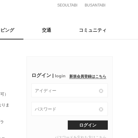
SEOULTABI
BUSANTABI
ッピング
交通
コミュニティ
pping
Traffic
Community
ログイン
login
新規会員登録はこちら
語可）
なりま
プラ
ログイン
パスワードを忘れた方はこちら