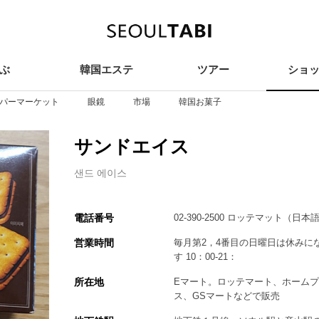
ぶ
韓国エステ
ツアー
ショ
ay
Beauty
Tour
Sho
パーマーケット
眼鏡
市場
韓国お菓子
サンドエイス
샌드 에이스
電話番号
02-390-2500 ロッテマット（日本
営業時間
毎月第2，4番目の日曜日は休みに
す 10：00-21：
所在地
Eマート。ロッテマート、ホーム
ス、GSマートなどで販売