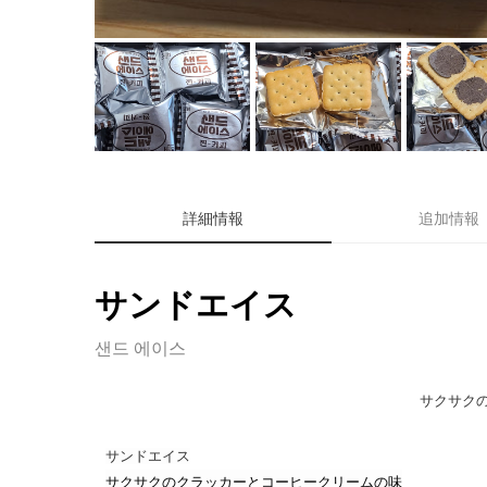
詳細情報
追加情報
サンドエイス
샌드 에이스
サクサク
サンドエイス
サクサクのクラッカ
ー
とコ
ー
ヒ
ー
クリ
ー
ムの
味