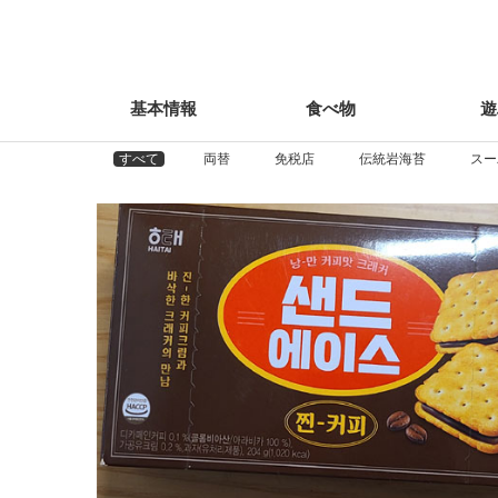
基本情報
食べ物
遊
information
Food
Pl
すべて
両替
免税店
伝統岩海苔
スー