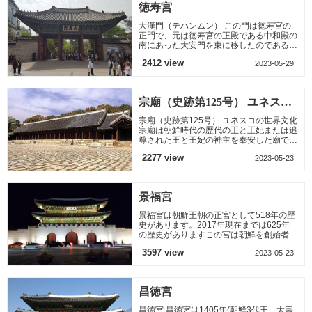
徳寿宮
大漢門（テハンムン） この門は徳寿宮の
正門で、元は徳寿宮の正殿である中和殿の
南にあった大安門を東に移したのである。
光武8年(1904)焼失された後、光武10年
2412 view
2023-05-29
(1906)年に重建し、高宗皇帝
宗廟（史跡第125号） ユネスコ
の世界文化
宗廟（史跡第125号） ユネスコの世界文化
宗廟は朝鮮時代の歴代の王と王妃または追
尊された王と王妃の神主を奉安した廟であ
る。56,500坪の境内に宗廟の正殿をはじ
2277 view
2023-05-23
め、別廟の永寧殿と典祀
景福宮
景福宮は朝鮮王朝の正宮として518年の歴
史があります。2017年現在までは625年
の歴史がありますこの宮は朝鮮を創始者で
ある太祖、李成桂が高麗の首都を移転した
3597 view
2023-05-23
際、新しい王朝の宮殿とし
昌徳宮
昌徳宮 昌徳宮は1405年(朝鮮3代王、太宗