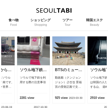
食べ物
ショッピング
ツアー
韓国エステ
Food
Shopping
Tour
Beauty
ソウル地下鉄のエチケット
BTSのミュージックビデオの場所 音楽はダイナマイト
ソウル地下鉄7号線
ソウルで地下鉄を利
勤政殿（クンジョン
ソウル地下鉄7号線
用する際の注意事項
ジョン）근전정 景福
は韓国の人たちが愛
宮の受朝正殿で文武
する山、 道峰山と 水
百官の朝賀を始めと
落山行の地下鉄で 江
する国家の儀式を行
南地区を回って京畿
2281 view
925 view
2910 view
2023-03-30
い、 外国の使臣を接
道の富平まで行く路
見する法殿として太
線, 道峰山：ソウルの
2017-10-30
2023-06-05