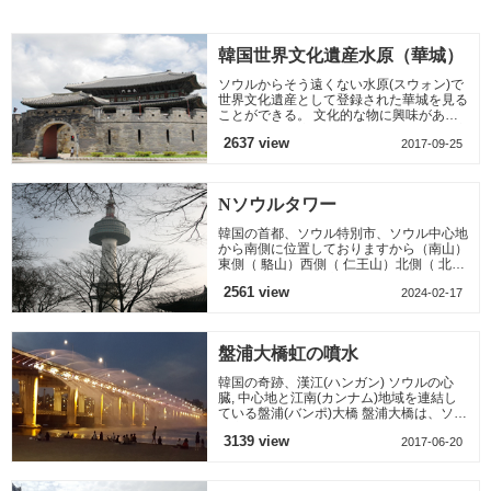
祖3年(1394)に創建
人たちが土、日曜日
された。 その後壬辰
なら上る山 水落山：
倭乱の
高
韓国世界文化遺産水原（華城）
ソウルからそう遠くない水原(スウォン)で
世界文化遺産として登録された華城を見る
ことができる。 文化的な物に興味がある
方はソウルの喧騒から離れてこういう遺産
2637 view
2017-09-25
を鑑賞するのもいい
Nソウルタワー
韓国の首都、ソウル特別市、ソウル中心地
から南側に位置しておりますから（南山）
東側（ 駱山）西側（ 仁王山）北側（ 北岳
山）が ソウルの中心地を取り囲みしてい
2561 view
2024-02-17
ます、 南山の高さ2
盤浦大橋虹の噴水
韓国の奇跡、漢江(ハンガン) ソウルの心
臓, 中心地と江南(カンナム)地域を連結し
ている盤浦(バンポ)大橋 盤浦大橋は、ソウ
ル市民には有名な橋です 2つの橋が一つに
3139 view
2017-06-20
なっている橋(下の橋