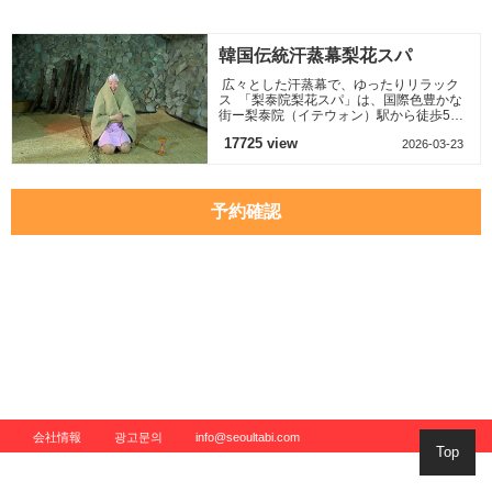
汗蒸幕です。地下1
階にある広々とした
店内は、
韓国伝統汗蒸幕梨花スパ
広々とした汗蒸幕で、ゆったりリラック
ス 「梨泰院梨花スパ」は、国際色豊かな
街ー梨泰院（イテウォン）駅から徒歩5分
のところにある汗蒸幕です。地下1階にあ
17725 view
2026-03-23
る広々とした店内は、
予約確認
会社情報
광고문의
info@seoultabi.com
Top