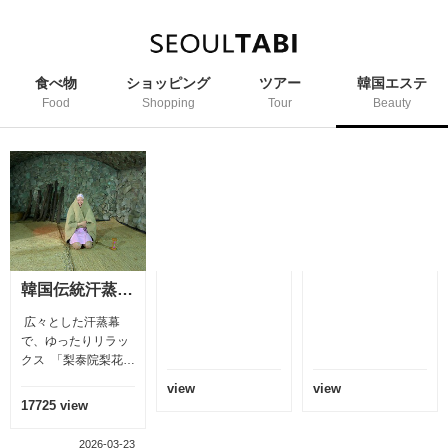
食べ物
ショッピング
ツアー
韓国エステ
Food
Shopping
Tour
Beauty
韓国伝統汗蒸幕梨花スパ
広々とした汗蒸幕
で、ゆったりリラッ
クス 「梨泰院梨花ス
パ」は、国際色豊か
view
view
な街ー梨泰院（イテ
17725 view
ウォン）駅から徒歩
5分のところにある
2026-03-23