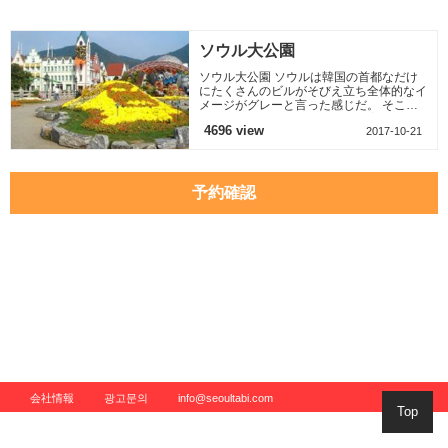
りとして緑を増やす
ばにロッテ百貨店も
れは、北朝鮮の金剛
のに力を入れてい
あるから 少し大きな
山(クムガンサン)か
る。ソ
お
ら発源し
ソウル大公園
ソウル大公園 ソウルは韓国の首都なだけ
にたくさんのビルがそびえ立ち全体的なイ
メージがグレーと言った感じだ。 そこで
ソウル市は街づくりとして緑を増やすのに
4696 view
2017-10-21
力を入れている。ソ
予約確認
会社情報
광고문의
info@seoultabi.com
Top