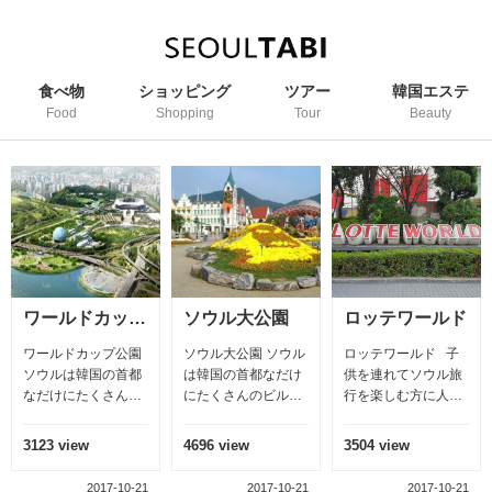
食べ物
ショッピング
ツアー
韓国エステ
Food
Shopping
Tour
Beauty
プ公園
ソウル大公園
ロッテワールド
汝矣島漢江クルーズ
ソウル大公園 ソウル
ロッテワールド 子
汝矣島漢江クルーズ
は韓国の首都なだけ
供を連れてソウル旅
ソウルの生命、漢江
にたくさんのビルが
行を楽しむ方に人気
(ハンガン)。 漢江を
そびえ立ち全体的な
なのがやはり子供が
基準して東は(江
イメージがグレーと
喜ぶテーマパーク！
東) 西は(江西) 南
4696 view
3504 view
4396 view
言った感じだ。 そこ
ここロッテワールド
は(江南) 北は(江北)
市
でソウル市は街づく
は市内からも近くそ
といいます 漢江の流
21
2017-10-21
2017-10-21
2017-06-18