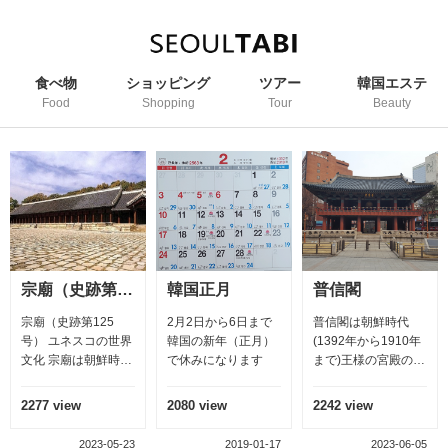
食べ物
ショッピング
ツアー
韓国エステ
Food
Shopping
Tour
Beauty
宗廟（史跡第125号） ユネスコの世界文化
韓国正月
普信閣
宗廟（史跡第125
2月2日から6日まで
普信閣は朝鮮時代
号） ユネスコの世界
韓国の新年（正月）
(1392年から1910年
文化 宗廟は朝鮮時代
で休みになります
まで)王様の宮殿の門
の歴代の王と王妃ま
を開いたり閉じた
たは追尊された王と
り、 時間と緊急事態
2277 view
2080 view
2242 view
王妃の神主を奉安し
が発生した時、鐘を
た廟である。56,500
打ってソウルの国民
2023-05-23
2019-01-17
2023-06-05