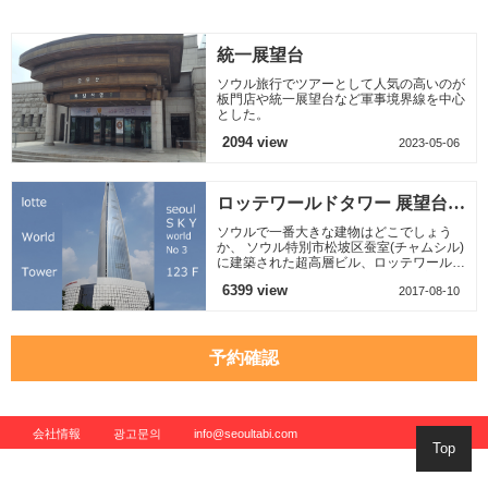
坪の境内に宗廟の正
にお知らせたところ
殿をはじめ、別廟の
である、 普信閣の鐘
永寧殿と典祀
は最
統一展望台
ソウル旅行でツアーとして人気の高いのが
板門店や統一展望台など軍事境界線を中心
とした。
2094 view
2023-05-06
ロッテワールドタワー 展望台
（ソウルスカイ）
ソウルで一番大きな建物はどこでしょう
か、 ソウル特別市松坡区蚕室(チャムシル)
に建築された超高層ビル、ロッテワールド
タワーです 世界で5番目、韓国では初の大
6399 view
2017-08-10
きな建物です 地上123
予約確認
会社情報
광고문의
info@seoultabi.com
Top