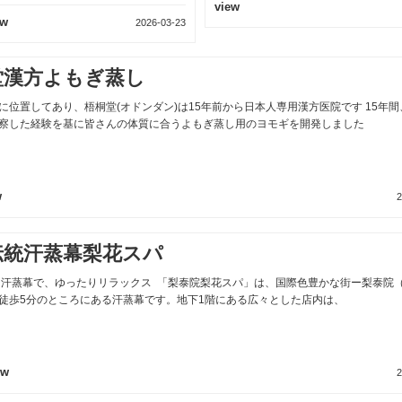
w
view
堂漢方よもぎ蒸し
に位置してあり、梧桐堂(オドンダン)は15年前から日本人専用漢方医院です 15年
察した経験を基に皆さんの体質に合うよもぎ蒸し用のヨモギを開発しました
w
2
伝統汗蒸幕梨花スパ
汗蒸幕で、ゆったりリラックス 「梨泰院梨花スパ」は、国際色豊かな街ー梨泰院
徒歩5分のところにある汗蒸幕です。地下1階にある広々とした店内は、
ew
2