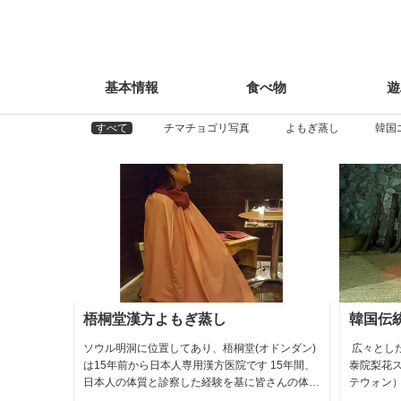
基本情報
食べ物
遊
information
Food
Pl
すべて
チマチョゴリ写真
よもぎ蒸し
韓国
韓国伝統汗蒸幕梨花スパ
堂(オドンダン)
広々とした汗蒸幕で、ゆったりリラックス 「梨
院です 15年間、
泰院梨花スパ」は、国際色豊かな街ー梨泰院（イ
基に皆さんの体質
テウォン）駅から徒歩5分のところにある汗蒸幕
開発しました
です。地下1階にある広々とした店内は、