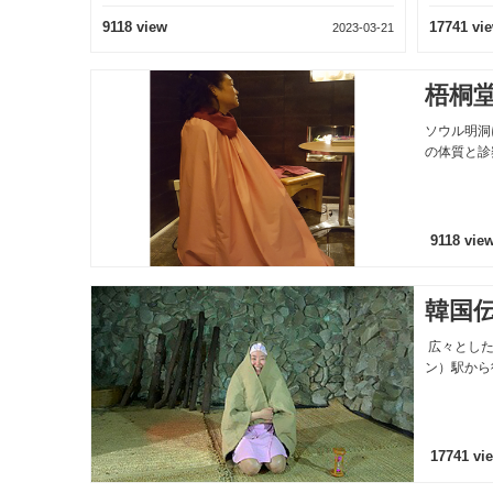
vie
17741 view
2023-03-21
2026-03-23
梧桐
ソウル明洞
の体質と診
9118 vie
韓国
広々とした
ン）駅から
17741 vi