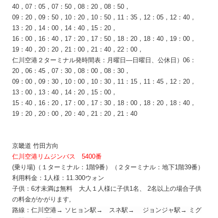
40，07：05，07：50，08：20，08：50，
09：20，09：50，10：20，10：50，11：35，12：05，12：40，
13：20，14：00，14：40，15：20，
16：00，16：40，17：20，17：50，18：20，18：40，19：00，
19：40，20：20，21：00，21：40，22：00，
仁川空港２ターミナル発時間表：
月曜日―
日曜日、
公休日
）06：
20，06：45，07：30，08：00，08：30，
09：00，09：30，10：00，10：30，11：15，11：45，12：20，
13：00，13：40，14：20，15：00，
15：40，16：20，17：00，17：30，18：00，18：20，18：40，
19：20，20：00，20：40，21：20，21：40
京畿道
竹田方向
仁川空港リムジンバス 5400番
(乗り場)（１ターミナル：1階9番）（２ターミナル：地下1階39番）
利用料金：1人様：11.300
ウォン
子供：6才未満は無料 大人１人様に子供1名、 2名以上の場合子供
の料金がかがります,
路
線：
仁川空港
→
ソヒョン
駅→
スネ
駅
→
ジョンジャ
駅
→
ミグ