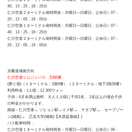
40、13：25，18：25
分
仁川空港２ターミナル発時間表：
月曜日―
日曜日、
公休日
）07：
20，13：05，18：05分
仁川空港１ターミナル発時間表：
月曜日―
日曜日、
公休日
）
07：
40、13：25，18：25
分
仁川空港２ターミナル発時間表：
月曜日―
日曜日、
公休日
）
07：
20，13：05，18：05分
京
畿道
城南
方向
仁川空港リムジンバス 5300番
(乗り場)（１ターミナル：1階9番）（２ターミナル：地下1階39番）
利用料金：1人様：12.300
ウォン
子供：6才未満は無料 大人１人様に子供1名、 2名以上の場合子供
の料金がかがります,
路
線：
仁川空港
→
ソヒョン
駅→
イメ
駅
→
ヤタプ
駅
→
セ
ー
ブゾ
ー
→
ン
(
城南
)
乙支大
学
(
城南
)
【水原
盆唐線】)
バス配車時間:：
仁川空港１ターミナル発時間表：
月曜日―
日曜日、
公休日
）06：