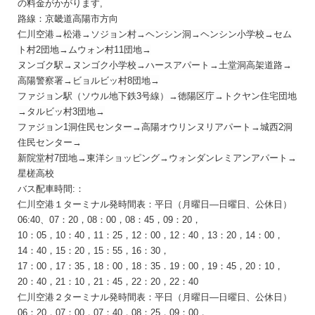
の料金がかがります,
路線：
京畿道高陽市方向
仁川空港
→
松港
→
ソジョン村
→
ヘンシン洞
→
ヘンシン小
学
校→セム
ト村
2
団
地→ムウォン村
11
団
地→
ヌンゴク
駅→
ヌンゴク小
学
校→ハ
ー
スアパ
ー
ト→土堂洞高架道路→
高陽警察署→ビョルビッ村
8
団
地→
ファジョン
駅（ソウル地下鉄
3
号線）→徳
陽
区庁→
トクヤン住宅
団
地
→タルビッ村
3
団
地→
ファジョン
1
洞住民センタ
ー→
高陽オウリンヌリアパート
→
城西
2
洞
住民センタ
ー→
新院堂村
7
団
地→
東洋ショッピング
→
ウォンダンレミアンアパ
ー
ト→
星槎高校
バス配車時間:：
仁川空港１ターミナル発時間表：
平日（月曜日―
日曜日、
公休日
）
06:40、07：20，08：00，08：45，09：20，
10：05，10：40，11：25，12：00，12：40，13：20，14：00，
14：40，15：20，15：55，16：30，
17：00，17：35，18：00，18：35．19：00，19：45，20：10，
20：40，21：10，21：45，22：20，22：40
仁川空港２ターミナル発時間表：平日（月曜日―
日曜日、
公休日
）
06：20，07：00，07：40，08：25，09：00，