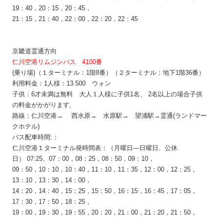
19：40，20：15，20：45，
21：15，21：40，22：00，22：20，22：45
京畿道
霊
通
方向
仁川空港リムジンバス 4100番
(乗り場)（１ターミナル：1階8番）（２ターミナル：地下1階36番）
利用料金：1人様：13.500
ウォン
子供：6才未満は無料 大人１人様に子供1名、 2名以上の場合子供
の料金がかがります,
路線：
仁川空港
→
西水原→ 水原
駅→
望浦
駅
→
霊
通
(
ランドマ
ー
クホテル
)
バス配車時間:：
仁川空港１ターミナル発時間表：
（月曜日―日曜日、
公休
日
）
07:25、07：00，08：25，08：50，09：10，
09：50，10：10，10：40，11：10，11：35，12：00，12：25，
13：10，13：30，14：00，
14：20，14：40，15：25，15：50，16：15，16：45，17：05，
17：30，17：50，
18：25，
19：00，19：30，19：55，20：20，21：00，21：20，21：50，