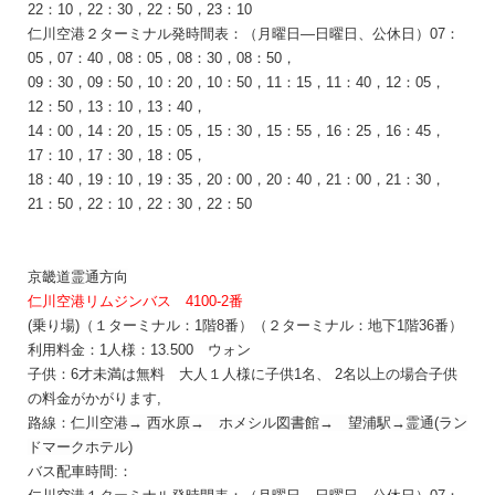
22：10，22：30，
22：50，23：10
仁川空港２ターミナル発時間表：
（月曜日―日曜日、
公休日
）07：
05，07：40，08：05，08：30，08：50，
09：30，09：50，10：20，10：50，11：15，11：40，12：05，
12：50，13：10，13：40，
14：00，14：20，15：05，15：30，15：55，16：25，16：45，
17：10，17：30，18：05，
18：40，19：10，19：35，20：00，20：40，21：00，21：30，
21：50，22：10，22：30，22：50
京畿道
霊
通
方向
仁川空港リムジンバス 4100-2番
(乗り場)（１ターミナル：1階8番）（２ターミナル：地下1階36番）
利用料金：1人様：13.500
ウォン
子供：6才未満は無料 大人１人様に子供1名、 2名以上の場合子供
の料金がかがります,
路線：
仁川空港
→
西水原→ ホメシル図書館
→
望浦
駅
→
霊
通
(
ラン
ドマ
ー
クホテル
)
バス配車時間:：