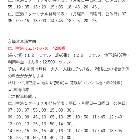
仁川空港１ターミナル発時間表：
（月曜日―日曜日、
公休日
）
07：
55，19：35，13：20，15：05，18：45，20：45，
仁川空港２ターミナル発時間表：
（月曜日―日曜日、
公休日
）07：
35，09：15，13：00，14：45，18：25，20：25
京畿道
軍浦
方向
仁川空港リムジンバス 4200番
(乗り場)（１ターミナル：1階8番）（２ターミナル：地下1階37番）
利用料金：1人様：12.500
ウォン
子供：6才未満は無料 大人１人様に子供1名、 2名以上の場合子供
の料金がかがります,
路
線：
仁川空港
→
冠岳
駅
(
安養
)→
梵
渓駅（ソウル地下鉄4号線）
→
軍浦山
本
バス配車時間:：
仁川空港１ターミナル発時間表：
平日（月曜日―
日曜日、
公休日
）
07：30，07：55，08：15，08：30，
09：20，09：45，10：05，10：25，10：50，11：45，12：40，
13：00，13：25，13：50，14：30，
14：50，15：15，15：40，16：10，17：00，17：40，18：05，
18：25，18：50，19：40，20：00，