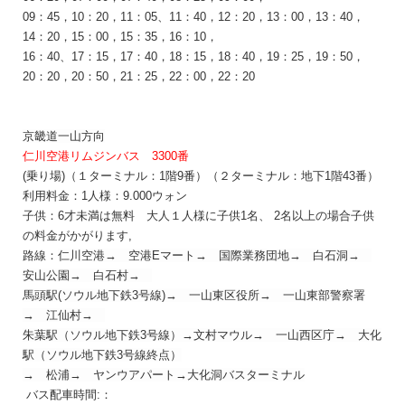
09：45，10：20，11：05、11：40，12：20，13：00，13：40，
14：20，15：00，15：35，16：10，
16：40、
17：15，
17：40，18：15，18：40，19：25，19：50，
20：20，20：50，21：25，22：00，22：20
京畿道
一山方向
仁川空港リムジンバス 3300番
(乗り場)（１ターミナル：1階9番）（２ターミナル：地下1階43番）
利用料金：1人様：9.000
ウォン
子供：6才未満は無料 大人１人様に子供1名、 2名以上の場合子供
の料金がかがります,
路線：
仁川空港
→
空港
E
マ
ー
ト→
国
際業務
団
地→ 白石洞
→
安山公園
→
白石村
→
馬頭
駅
(ソウル
地下
鉄
3
号
線
)
→
一山東
区
役所
→
一山東部警察署
→
江仙村
→
朱葉
駅（ソウル地下鉄3号線）
→
文村マウル
→
一山西
区庁
→
大化
駅（ソウル地下鉄3号線終点）
→
松浦
→
ヤンウアパ
ー
ト
→
大化洞バスターミナル
バス配車時間:：