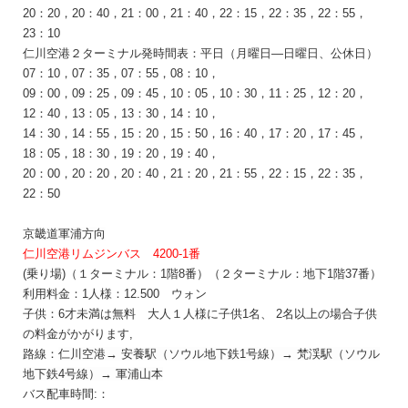
20：20，20：40，21：00，21：40，22：15，22：35，22：55，
23：10
仁川空港２ターミナル発時間表：平日（月曜日―
日曜日、
公休日
）
07：10，07：35，07：55，08：10，
09：00，09：25，09：45，10：05，10：30，11：25，12：20，
12：40，13：05，13：30，14：10，
14：30，14：55，15：20，15：50，16：40，17：20，17：45，
18：05，18：30，19：20，19：40，
20：00，20：20，20：40，21：20，21：55，22：15，22：35，
22：50
京畿道
軍浦
方向
仁川空港リムジンバス 4200-1番
(乗り場)（１ターミナル：1階8番）（２ターミナル：地下1階37番）
利用料金：1人様：12.500
ウォン
子供：6才未満は無料 大人１人様に子供1名、 2名以上の場合子供
の料金がかがります,
路
線：
仁川空港
→
安養駅（ソウル地下鉄1号線）
→
梵
渓駅（ソウル
地下鉄4号線）→
軍浦山
本
バス配車時間:：