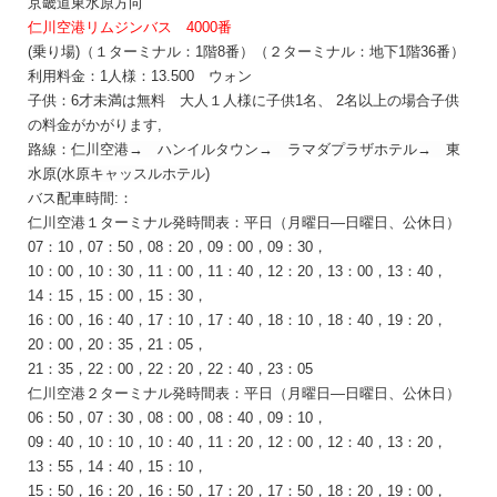
京畿道東水原方向
仁川空港リムジンバス 4000番
(乗り場)（１ターミナル：1階8番）（２ターミナル：地下1階36番）
利用料金：1人様：13.500
ウォン
子供：6才未満は無料 大人１人様に子供1名、 2名以上の場合子供
の料金がかがります,
路線：
仁川空港
→
ハンイルタウン→ ラマダプラザホテル→ 東
水原
(
水原キャッスルホテル
)
バス配車時間:：
仁川空港１ターミナル発時間表：
平日（月曜日―
日曜日、
公休日
）
07：10，07：50，08：20，09：00，09：30，
10：00，10：30，11：00，11：40，12：20，13：00，13：40，
14：15，15：00，15：30，
16：00，16：40，17：10，17：40，18：10，18：40，19：20，
20：00，20：35，21：05，
21：35，22：00，22：20，22：40，23：05
仁川空港２ターミナル発時間表：平日（月曜日―
日曜日、
公休日
）
06：50，07：30，08：00，08：40，09：10，
09：40，10：10，10：40，11：20，12：00，12：40，13：20，
13：55，14：40，15：10，
15：50，16：20，16：50，17：20，17：50，18：20，19：00，