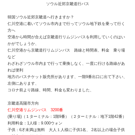
ソウル近郊京畿道行バス
韓国
ソウル近郊京畿道
へ行きますか？
仁川空港に着いてソウル市内まで行ってソウル地下鉄を乗って行く
方へ
空港から時間が合えば
京畿道行リムジンバスを利用していくのはい
かがでしょうか、
仁川空港から
京畿道
行リムジンバス 路線と時間表、料金 乗り場
など
わざわざソウル市内まで行って乗換しなく、一度に行ける路線があ
れば便利
地方のバスチケット販売所があります、一階9番出口に出て下さい、
左側にあります、
コロナ前より路線、時間、料金も変わりました、
京畿道高陽市方向
仁川空港リムジンバス 3200番
(乗り場)（１ターミナル：1階9番）（２ターミナル：地下1階42番）
利用料金：1人様：9.000
ウォン
子供：6才未満は無料 大人１人様に子供1名、 2名以上の場合子供