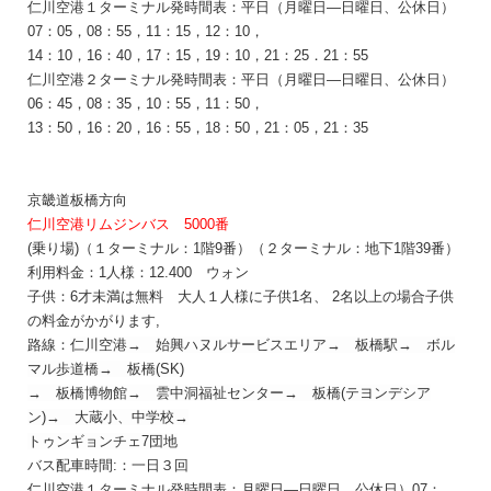
仁川空港１ターミナル発時間表：
平日（月曜日―
日曜日、
公休日
）
07：05，08：55，11：15，12：10，
14：10，16：40，17：15，19：10，21：25．21：55
仁川空港２ターミナル発時間表：平日（月曜日―
日曜日、
公休日
）
06：45，08：35，10：55，11：50，
13：50，16：20，16：55，18：50，21：05，21：35
京畿道
板橋
方向
仁川空港リムジンバス 5000番
(乗り場)（１ターミナル：1階9番）（２ターミナル：地下1階39番）
利用料金：1人様：12.400
ウォン
子供：6才未満は無料 大人１人様に子供1名、 2名以上の場合子供
の料金がかがります,
路線：
仁川空港
→
始興ハヌルサ
ー
ビスエリア
→
板橋
駅
→
ボル
マル
歩
道橋
→
板橋
(SK)
→
板橋博物館
→
雲中洞福祉センタ
ー
→
板橋
(
テヨンデシア
ン
)
→
大
蔵
小、中
学
校
→
トゥンギョンチェ
7
団
地
バス配車時間:：一日３回
仁川空港１ターミナル発時間表：
月曜日―
日曜日、
公休日
）07：