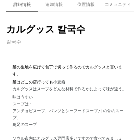
詳細情報
追加情報
位置情報
コミュニティ
カルグッス 칼국수
칼국수
麺
の生地を
広
げて包丁で切って作るのでカルグッスと言いま
す。
麺はどこの店行っても
小
麦
粉
カルグッスはスープをどんな材料で作るかによって味が違う。
味はうすい
スープは：
アンチョビスープ、
パンツとシ
ー
フ
ー
ドス
ー
プ,
牛の骨のスー
プ,
鳥足のスープ
ソウル市内にカルグッス専門店多いですので食べてみましょ