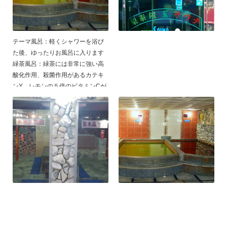
かぶります、5分程するとじんわり
と汗がでてくるのが感じられます
テーマ風呂：軽くシャワーを浴び
た後、ゆったりお風呂に入ります
緑茶風呂：緑茶には非常に強い高
酸化作用、殺菌作用があるカテキ
ンY、レモンの５倍のビタミンCが
含まれていて美肌、美白、毛穴の
引き締めなどに効果があります、
アロマ風呂：ヘルペンの成分が身
体の活性化を支援し、ストレス解
消に助けを与える