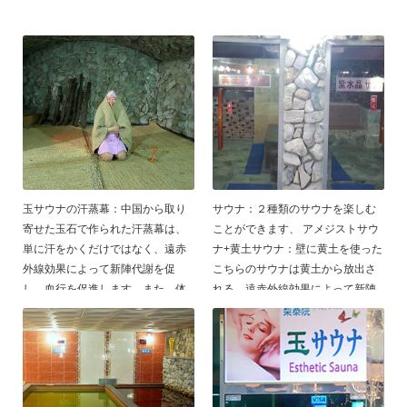
玉サウナの汗蒸幕：中国から取り
サウナ：２種類のサウナを楽しむ
寄せた玉石で作られた汗蒸幕は、
ことができます、 アメジストサウ
単に汗をかくだけではなく、遠赤
ナ+黄土サウナ：壁に黄土を使った
外線効果によって新陣代謝を促
こちらのサウナは黄土から放出さ
し、血行を促進します、また 体
れる、遠赤外線効果によって新陣
内の毒素を汗と一緒に排出する た
代謝を良くし、皮膚美容、冷え
め、婦人病予防、老化防止、美肌
性、腰痛、神経痛、疲労回復、肥
にも効果があります、汗蒸幕内は
満などに効果があるそうです、
広く、ゆっくり堪能できます、 高
温の熱から肌を守るために麻袋を