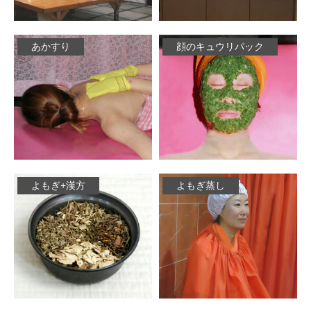
あかすり
顔のキュウリパック
よもぎ+漢方
よもぎ蒸し